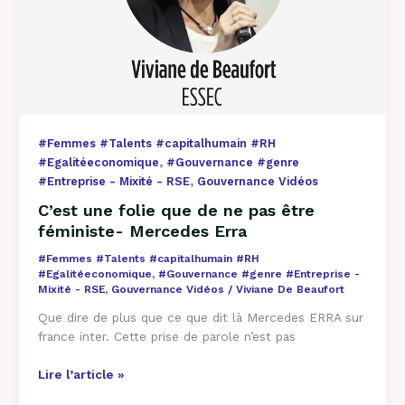
Mercedes
Erra
#Femmes #Talents #capitalhumain #RH
,
#Egalitéeconomique
#Gouvernance #genre
,
#Entreprise - Mixité - RSE
Gouvernance Vidéos
C’est une folie que de ne pas être
féministe- Mercedes Erra
#Femmes #Talents #capitalhumain #RH
#Egalitéeconomique
,
#Gouvernance #genre #Entreprise -
Mixité - RSE
,
Gouvernance Vidéos
/
Viviane De Beaufort
Que dire de plus que ce que dit là Mercedes ERRA sur
france inter. Cette prise de parole n’est pas
Lire l’article »