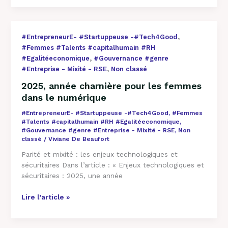
l’inégalité
2025,
,
#EntrepreneurE- #Startuppeuse -#Tech4Good
année
#Femmes #Talents #capitalhumain #RH
charnière
,
#Egalitéeconomique
#Gouvernance #genre
pour
,
#Entreprise - Mixité - RSE
Non classé
les
2025, année charnière pour les femmes
femmes
dans le numérique
dans
le
#EntrepreneurE- #Startuppeuse -#Tech4Good
,
#Femmes
numérique
#Talents #capitalhumain #RH #Egalitéeconomique
,
#Gouvernance #genre #Entreprise - Mixité - RSE
,
Non
classé
/
Viviane De Beaufort
Parité et mixité : les enjeux technologiques et
sécuritaires Dans l’article : « Enjeux technologiques et
sécuritaires : 2025, une année
Lire l’article »