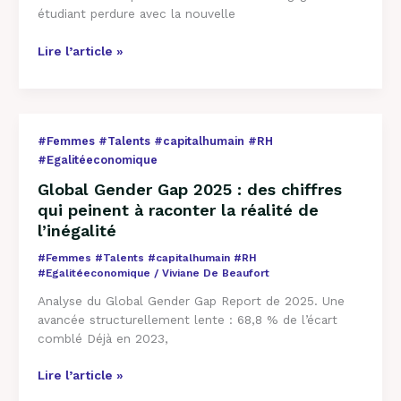
Paroles
étudiant perdure avec la nouvelle
d’Étudiant.es
#2
Lire l’article »
Global
#Femmes #Talents #capitalhumain #RH
Gender
#Egalitéeconomique
Gap
Global Gender Gap 2025 : des chiffres
2025
qui peinent à raconter la réalité de
:
l’inégalité
des
chiffres
#Femmes #Talents #capitalhumain #RH
qui
#Egalitéeconomique
/
Viviane De Beaufort
peinent
Analyse du Global Gender Gap Report de 2025. Une
à
avancée structurellement lente : 68,8 % de l’écart
raconter
comblé Déjà en 2023,
la
réalité
Lire l’article »
de