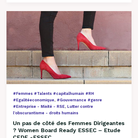
Un
pas
de
côté
des
Femmes
Dirigeantes
?
Women
Board
Ready
ESSEC
–
#Femmes #Talents #capitalhumain #RH
Etude
,
#Egalitéeconomique
#Gouvernance #genre
CEDE
,
#Entreprise - Mixité - RSE
Lutter contre
-
l'obscurantisme - droits humains
ESSEC
Un pas de côté des Femmes Dirigeantes
? Women Board Ready ESSEC – Etude
CEDE -ESSEC