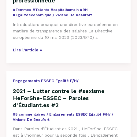
professionnelle
Femmes
/
#Femmes #Talents #capitalhumain #RH
Hommes
#Egalitéeconomique
/
Viviane De Beaufort
dans
Introduction: pourquoi une directive européenne en
l’insertion
matière de transparence des salaires La Directive
professionnelle
européenne du 10 mai 2023 (2023/970) a
Lire l’article »
2021
Engagements ESSEC Egalité F/H/
–
2021 – Lutter contre le #sexisme
Lutter
HeForShe-ESSEC – Paroles
contre
d’Étudiant.es #2
le
#sexisme
95 commentaires
/
Engagements ESSEC Egalité F/H/
/
HeForShe-
Viviane De Beaufort
ESSEC
Dans Paroles d’Étudiant.es 2021 , HeForShe-ESSEC
–
est à l’honneur pour la seconde fois . L’engagement