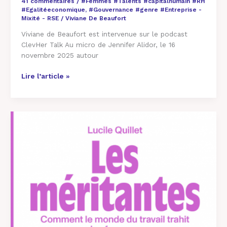
41 commentaires
/
#Femmes #Talents #capitalhumain #RH
#Egalitéeconomique
,
#Gouvernance #genre #Entreprise -
Mixité - RSE
/
Viviane De Beaufort
Viviane de Beaufort est intervenue sur le podcast
ClevHer Talk Au micro de Jennifer Alidor, le 16
novembre 2025 autour
Lire l’article »
Les
Méritantes
ou
comment
le
monde
du
travail
trahit
les
femmes