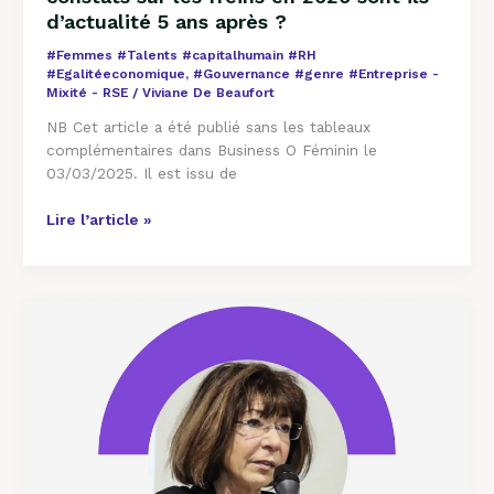
dans
d’actualité 5 ans après ?
les
Etats
#Femmes #Talents #capitalhumain #RH
–
#Egalitéeconomique
,
#Gouvernance #genre #Entreprise -
Mes
Mixité - RSE
/
Viviane De Beaufort
constats
NB Cet article a été publié sans les tableaux
sur
complémentaires dans Business O Féminin le
les
03/03/2025. Il est issu de
freins
en
Lire l’article »
2020
sont
ils
d’actualité
C’est
5
une
ans
folie
après
que
?
de
ne
pas
être
féministe-