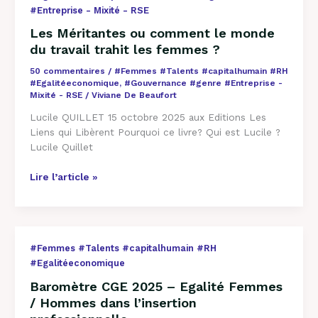
#Entreprise - Mixité - RSE
Les Méritantes ou comment le monde
du travail trahit les femmes ?
50 commentaires
/
#Femmes #Talents #capitalhumain #RH
#Egalitéeconomique
,
#Gouvernance #genre #Entreprise -
Mixité - RSE
/
Viviane De Beaufort
Lucile QUILLET 15 octobre 2025 aux Editions Les
Liens qui Libèrent Pourquoi ce livre? Qui est Lucile ?
Lucile Quillet
Lire l’article »
Baromètre
#Femmes #Talents #capitalhumain #RH
CGE
#Egalitéeconomique
2025
Baromètre CGE 2025 – Egalité Femmes
–
/ Hommes dans l’insertion
Egalité