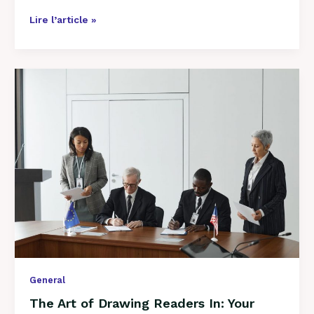
Lire l’article »
The
Art
of
Drawing
Readers
In:
Your
attractive
post
title
goes
here
General
The Art of Drawing Readers In: Your