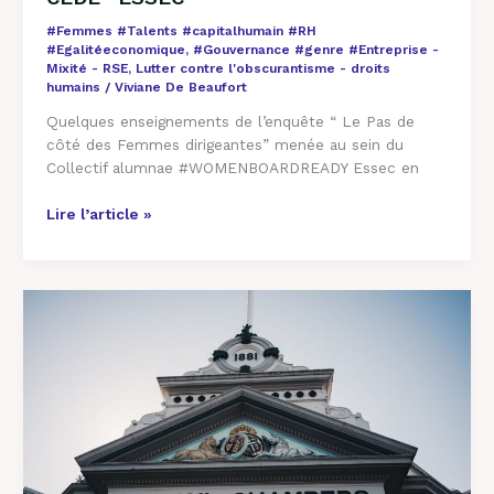
#Femmes #Talents #capitalhumain #RH
#Egalitéeconomique
,
#Gouvernance #genre #Entreprise -
Mixité - RSE
,
Lutter contre l'obscurantisme - droits
humains
/
Viviane De Beaufort
Quelques enseignements de l’enquête “ Le Pas de
côté des Femmes dirigeantes” menée au sein du
Collectif alumnae #WOMENBOARDREADY Essec en
Lire l’article »
Crafting
Captivating
Headlines:
Your
awesome
post
title
goes
here