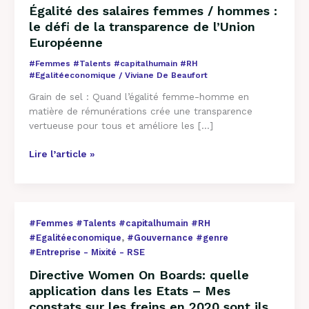
Égalité des salaires femmes / hommes :
le défi de la transparence de l’Union
Européenne
#Femmes #Talents #capitalhumain #RH
#Egalitéeconomique
/
Viviane De Beaufort
Grain de sel : Quand l’égalité femme-homme en
matière de rémunérations crée une transparence
vertueuse pour tous et améliore les […]
Lire l’article »
Directive
#Femmes #Talents #capitalhumain #RH
Women
,
#Egalitéeconomique
#Gouvernance #genre
On
#Entreprise - Mixité - RSE
Boards:
Directive Women On Boards: quelle
quelle
application dans les Etats – Mes
application
constats sur les freins en 2020 sont ils