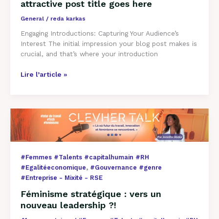
attractive post title goes here
General
/
reda karkas
Engaging Introductions: Capturing Your Audience’s
Interest The initial impression your blog post makes is
crucial, and that’s where your introduction
Lire l’article »
Féminisme
stratégique
:
vers
un
#Femmes #Talents #capitalhumain #RH
nouveau
,
#Egalitéeconomique
#Gouvernance #genre
leadership
#Entreprise - Mixité - RSE
?!
Féminisme stratégique : vers un
nouveau leadership ?!