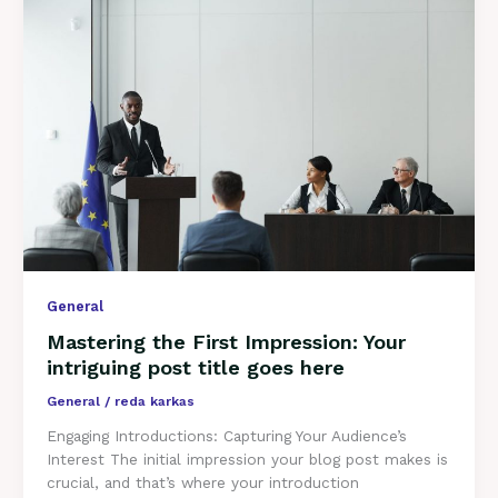
the
First
Impression:
Your
intriguing
post
title
goes
here
General
Mastering the First Impression: Your
intriguing post title goes here
General
/
reda karkas
Engaging Introductions: Capturing Your Audience’s
Interest The initial impression your blog post makes is
crucial, and that’s where your introduction