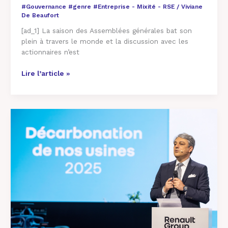
#Gouvernance #genre #Entreprise - Mixité - RSE
/
Viviane
De Beaufort
[ad_1] La saison des Assemblées générales bat son
plein à travers le monde et la discussion avec les
actionnaires n’est
Lire l’article »
Neutralité
carbone,
matières
recyclées…
Renault
dévoile
sa
nouvelle
stratégie
RSE