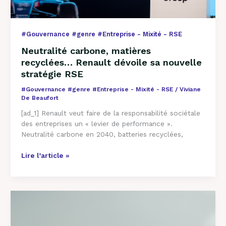
#Gouvernance #genre #Entreprise - Mixité - RSE
Neutralité carbone, matières
recyclées… Renault dévoile sa nouvelle
stratégie RSE
#Gouvernance #genre #Entreprise - Mixité - RSE
/
Viviane
De Beaufort
[ad_1] Renault veut faire de la responsabilité sociétale
des entreprises un « levier de performance ».
Neutralité carbone en 2040, batteries recyclées,
Lire l’article »
Les
entreprises
du