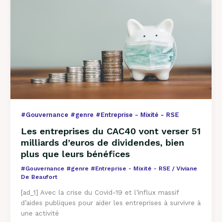
CAC40
vont
verser
51
milliards
d’euros
de
dividendes,
bien
plus
que
#Gouvernance #genre #Entreprise - Mixité - RSE
leurs
bénéfices
Les entreprises du CAC40 vont verser 51
milliards d’euros de dividendes, bien
plus que leurs bénéfices
#Gouvernance #genre #Entreprise - Mixité - RSE
/
Viviane
De Beaufort
[ad_1] Avec la crise du Covid-19 et l’influx massif
d’aides publiques pour aider les entreprises à survivre à
une activité