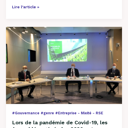
Lire l’article »
Lors
de
la
pandémie
de
Covid-
19,
les
Assemblées
générales
2020
ont
consacré
la
#Gouvernance #genre #Entreprise - Mixité - RSE
place
stratégique
Lors de la pandémie de Covid-19, les
de