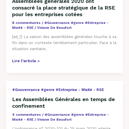
Assemblées générales 2020 ont
la
consacré la place stratégique de la RSE
RSE
pour les entreprises cotées
pour
les
8 commentaires
/
#Gouvernance #genre #Entreprise -
entreprises
Mixité - RSE
/
Viviane De Beaufort
cotées
[ad_1] La saison des assemblées générales touche à sa
fin dans un contexte terriblement particulier. Face à la
situation sanitaire,
Lire l’article »
Les
#Gouvernance #genre #Entreprise - Mixité - RSE
Assemblées
Les Assemblées Générales en temps de
Générales
confinement
en
temps
4 commentaires
/
#Gouvernance #genre #Entreprise -
de
Mixité - RSE
/
Viviane De Beaufort
confinement
L‘ordonnance n° 2020-321 du 25 mars 2020 adapte