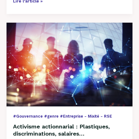
Lire l’article »
Activisme
actionnarial
:
Plastiques,
discriminations,
salaires…
#Gouvernance #genre #Entreprise - Mixité - RSE
Activisme actionnarial : Plastiques,
discriminations, salaires…