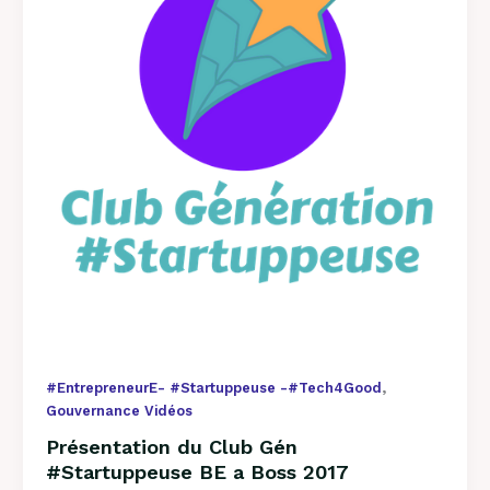
#Startuppeuse
BE
a
Boss
2017
,
#EntrepreneurE- #Startuppeuse -#Tech4Good
Gouvernance Vidéos
Présentation du Club Gén
#Startuppeuse BE a Boss 2017