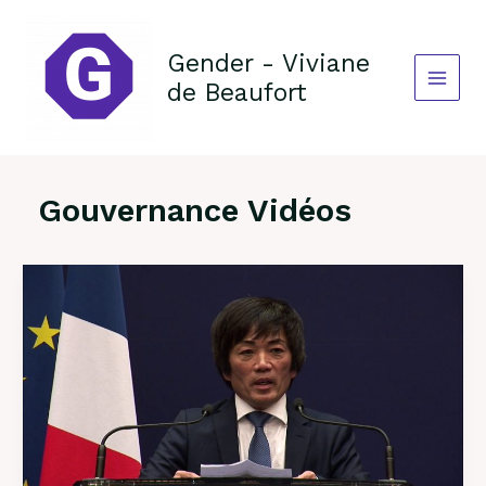
Aller
au
contenu
Gender - Viviane
de Beaufort
Gouvernance Vidéos
Diversite
dans
les
Conseils
au
delà
de
la
MIXITE