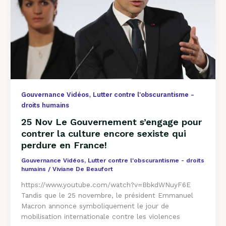
pour
contrer
la
culture
encore
sexiste
qui
perdure
en
,
Gouvernance Vidéos
Lutter contre l'obscurantisme -
France!
droits humains
25 Nov Le Gouvernement s’engage pour
contrer la culture encore sexiste qui
perdure en France!
Gouvernance Vidéos
,
Lutter contre l'obscurantisme - droits
humains
/
Viviane De Beaufort
https://www.youtube.com/watch?v=BbkdWNuyF6E
Tandis que le 25 novembre, le président Emmanuel
Macron annonce symboliquement le jour de
mobilisation internationale contre les violences