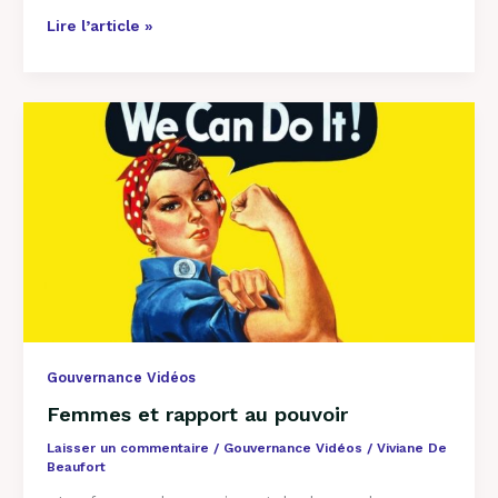
Lire l’article »
Femmes
et
rapport
au
pouvoir
Gouvernance Vidéos
Femmes et rapport au pouvoir
Laisser un commentaire
/
Gouvernance Vidéos
/
Viviane De
Beaufort