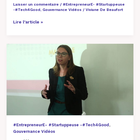
Laisser un commentaire
/
#EntrepreneurE- #Startuppeuse
-#Tech4Good
,
Gouvernance Vidéos
/
Viviane De Beaufort
Lire l’article »
Amélie
Launay
au
Be
a
Boss
2017
,
#EntrepreneurE- #Startuppeuse -#Tech4Good
Gouvernance Vidéos