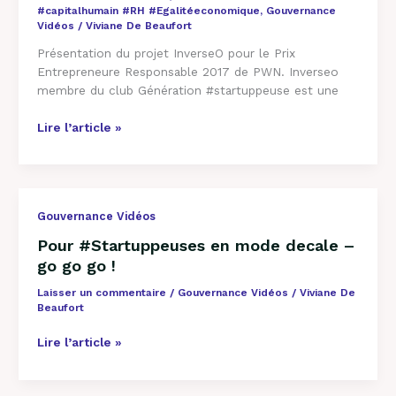
#capitalhumain #RH #Egalitéeconomique
,
Gouvernance
Vidéos
/
Viviane De Beaufort
Présentation du projet InverseO pour le Prix
Entrepreneure Responsable 2017 de PWN. Inverseo
membre du club Génération #startuppeuse est une
Lire l’article »
Pour
Gouvernance Vidéos
#Startuppeuses
Pour #Startuppeuses en mode decale –
en
go go go !
mode
decale
Laisser un commentaire
/
Gouvernance Vidéos
/
Viviane De
–
Beaufort
go
Lire l’article »
go
go
!