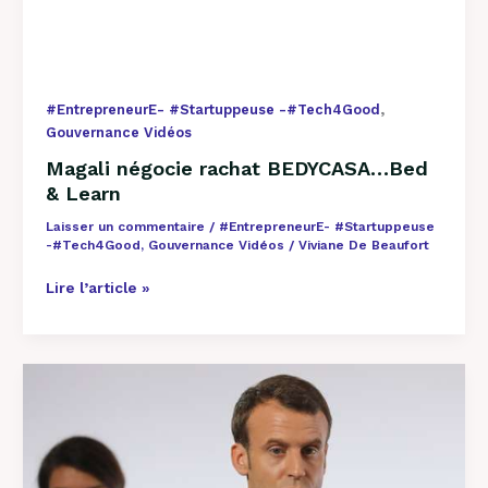
,
#EntrepreneurE- #Startuppeuse -#Tech4Good
Gouvernance Vidéos
Magali négocie rachat BEDYCASA…Bed
& Learn
Laisser un commentaire
/
#EntrepreneurE- #Startuppeuse
-#Tech4Good
,
Gouvernance Vidéos
/
Viviane De Beaufort
Lire l’article »
25
Nov
Le
Gouvernement
s’engage