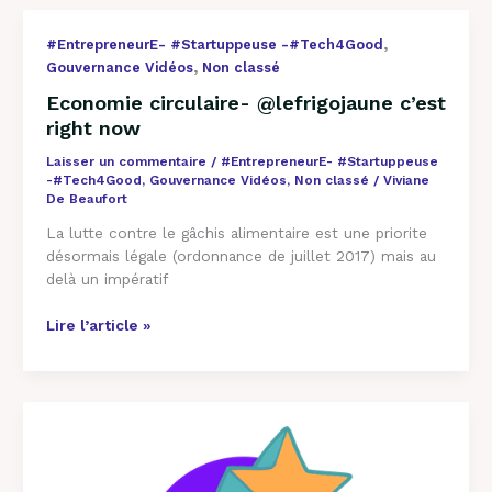
Economie
,
#EntrepreneurE- #Startuppeuse -#Tech4Good
circulaire-
,
Gouvernance Vidéos
Non classé
@lefrigojaune
Economie circulaire- @lefrigojaune c’est
c’est
right now
right
now
Laisser un commentaire
/
#EntrepreneurE- #Startuppeuse
-#Tech4Good
,
Gouvernance Vidéos
,
Non classé
/
Viviane
De Beaufort
La lutte contre le gâchis alimentaire est une priorite
désormais légale (ordonnance de juillet 2017) mais au
delà un impératif
Lire l’article »
Présentation
du
Club
Gén