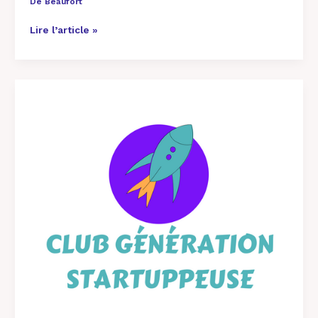
De Beaufort
Lire l’article »
Magali
négocie
rachat
BEDYCASA…
Bed
&
Learn