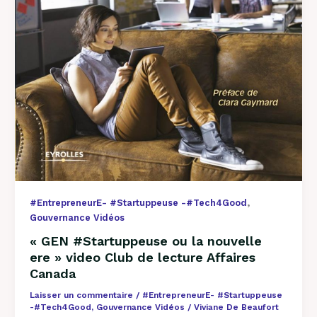
Affaires
Canada
,
#EntrepreneurE- #Startuppeuse -#Tech4Good
Gouvernance Vidéos
« GEN #Startuppeuse ou la nouvelle
ere » video Club de lecture Affaires
Canada
Laisser un commentaire
/
#EntrepreneurE- #Startuppeuse
-#Tech4Good
,
Gouvernance Vidéos
/
Viviane De Beaufort