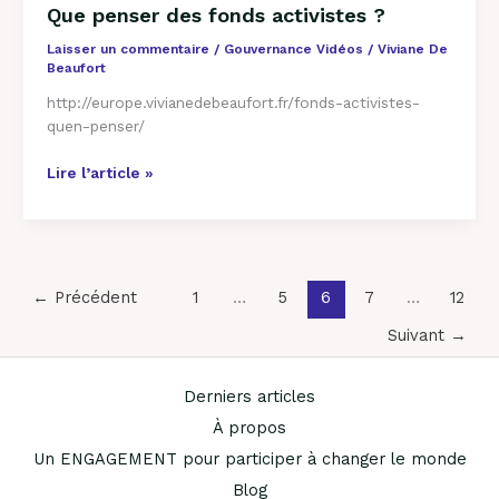
penser
Que penser des fonds activistes ?
des
fonds
Laisser un commentaire
/
Gouvernance Vidéos
/
Viviane De
Beaufort
activistes
?
http://europe.vivianedebeaufort.fr/fonds-activistes-
quen-penser/
Lire l’article »
←
Précédent
1
…
5
6
7
…
12
Suivant
→
Derniers articles
À propos
Un ENGAGEMENT pour participer à changer le monde
Blog