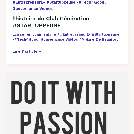
,
#EntrepreneurE- #Startuppeuse -#Tech4Good
Gouvernance Vidéos
l’histoire du Club Génération
#STARTUPPEUSE
Laisser un commentaire
/
#EntrepreneurE- #Startuppeuse
-#Tech4Good
,
Gouvernance Vidéos
/
Viviane De Beaufort
Lire l’article »
TEMOIGNAGE
sur
un
ENGAGEMENT
dans
la
SOCIETE