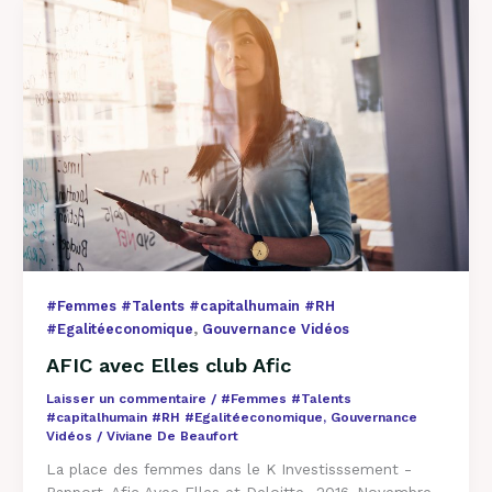
AFIC
avec
Elles
club
Afic
#Femmes #Talents #capitalhumain #RH
,
#Egalitéeconomique
Gouvernance Vidéos
AFIC avec Elles club Afic
Laisser un commentaire
/
#Femmes #Talents
#capitalhumain #RH #Egalitéeconomique
,
Gouvernance
Vidéos
/
Viviane De Beaufort
La place des femmes dans le K Investisssement -