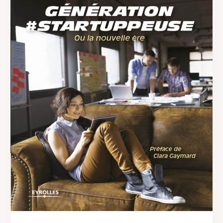
Club
Génération
#STARTUPPEUSE