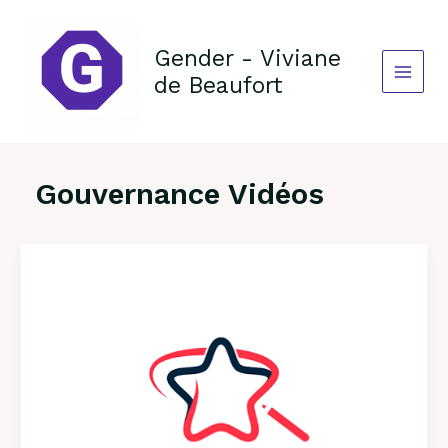
Aller
au
contenu
Gender - Viviane
de Beaufort
Gouvernance Vidéos
Wirate
au
Be
a
Boss
2017