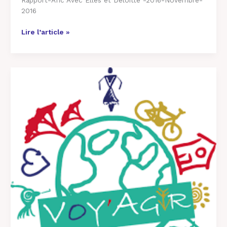
Rapport-Afic Avec Elles et Deloitte -2016-Novembre-
2016
Lire l’article »
#Startuppeuse
MarineDB
présente
@Voy’Agir