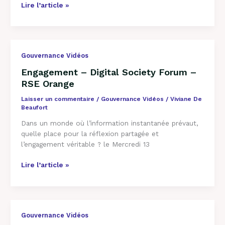
Lire l’article »
Engagement
Gouvernance Vidéos
–
Engagement – Digital Society Forum –
Digital
RSE Orange
Society
Forum
Laisser un commentaire
/
Gouvernance Vidéos
/
Viviane De
–
Beaufort
RSE
Dans un monde où l’information instantanée prévaut,
Orange
quelle place pour la réflexion partagée et
l’engagement véritable ? le Mercredi 13
Lire l’article »
Que
Gouvernance Vidéos