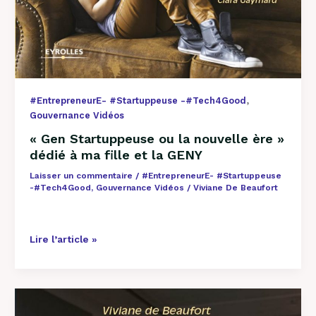
,
#EntrepreneurE- #Startuppeuse -#Tech4Good
Gouvernance Vidéos
« Gen Startuppeuse ou la nouvelle ère »
dédié à ma fille et la GENY
Laisser un commentaire
/
#EntrepreneurE- #Startuppeuse
-#Tech4Good
,
Gouvernance Vidéos
/
Viviane De Beaufort
Lire l’article »
l’histoire
du