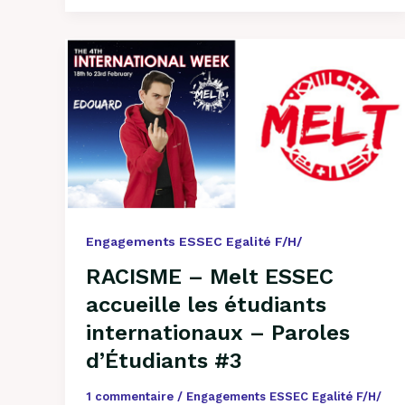
RACISME
–
Melt
ESSEC
accueille
les
étudiants
internationaux
–
Engagements ESSEC Egalité F/H/
Paroles
d’Étudiants
RACISME – Melt ESSEC
#3
accueille les étudiants
internationaux – Paroles
d’Étudiants #3
1 commentaire
/
Engagements ESSEC Egalité F/H/