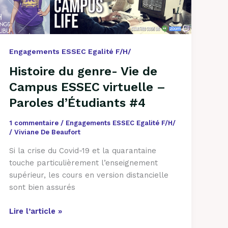
Vie
de
Campus
ESSEC
virtuelle
Engagements ESSEC Egalité F/H/
–
Histoire du genre- Vie de
Paroles
Campus ESSEC virtuelle –
d’Étudiants
#4
Paroles d’Étudiants #4
1 commentaire
/
Engagements ESSEC Egalité F/H/
/
Viviane De Beaufort
Si la crise du Covid-19 et la quarantaine
touche particulièrement l’enseignement
supérieur, les cours en version distancielle
sont bien assurés
Lire l’article »