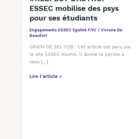
–
ESSEC mobilise des psys
ESSEC
mobilise
pour ses étudiants
des
Engagements ESSEC Egalité F/H/
/
Viviane De
psys
Beaufort
pour
ses
GRAIN DE SEL VDB : Cet article est paru sur
étudiants
le site ESSEC Alumni. Il donne la parole à
ceux […]
Lire l’article »