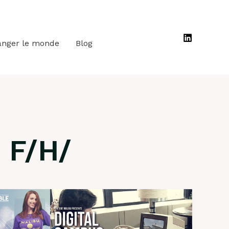
anger le monde
Blog
 F/H/
Histoire
du
genre-