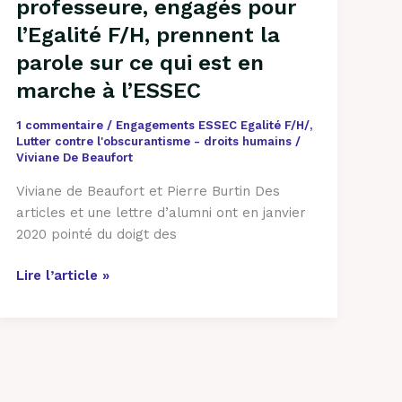
professeure, engagés pour
sur
l’Egalité F/H, prennent la
ce
qui
parole sur ce qui est en
est
marche à l’ESSEC
en
marche
1 commentaire
/
Engagements ESSEC Egalité F/H/
,
à
Lutter contre l'obscurantisme - droits humains
/
Viviane De Beaufort
l’ESSEC
Viviane de Beaufort et Pierre Burtin Des
articles et une lettre d’alumni ont en janvier
2020 pointé du doigt des
Lire l’article »