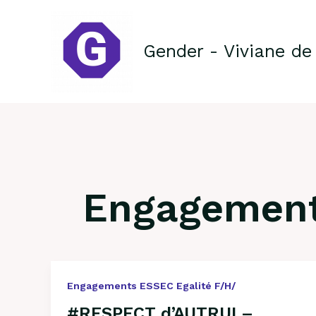
Aller
au
contenu
Gender - Viviane de
Engagement
#RESPECT
Engagements ESSEC Egalité F/H/
d’AUTRUI
#RESPECT d’AUTRUI –