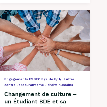
Changement
de
culture
–
un
Étudiant
BDE
et
sa
professeure,
engagés
pour
,
Engagements ESSEC Egalité F/H/
Lutter
l’Egalité
contre l'obscurantisme - droits humains
F/H,
Changement de culture –
prennent
la
un Étudiant BDE et sa
parole