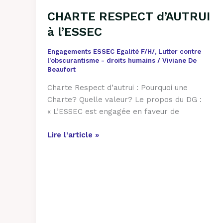
d’AUTRUI
CHARTE RESPECT d’AUTRUI
à
à l’ESSEC
l’ESSEC
Engagements ESSEC Egalité F/H/
,
Lutter contre
l'obscurantisme - droits humains
/
Viviane De
Beaufort
Charte Respect d’autrui : Pourquoi une
Charte? Quelle valeur? Le propos du DG :
« L’ESSEC est engagée en faveur de
Lire l’article »