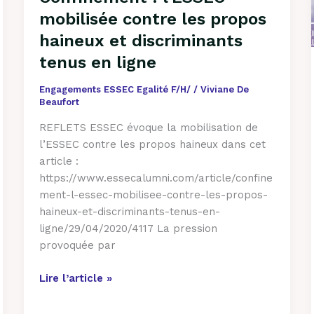
l’ESSEC
mobilisée contre les propos
mobilisée
contre
haineux et discriminants
les
tenus en ligne
propos
haineux
Engagements ESSEC Egalité F/H/
/
Viviane De
Beaufort
et
discriminants
REFLETS ESSEC évoque la mobilisation de
tenus
l’ESSEC contre les propos haineux dans cet
en
article :
ligne
https://www.essecalumni.com/article/confine
ment-l-essec-mobilisee-contre-les-propos-
haineux-et-discriminants-tenus-en-
ligne/29/04/2020/4117 La pression
provoquée par
Lire l’article »