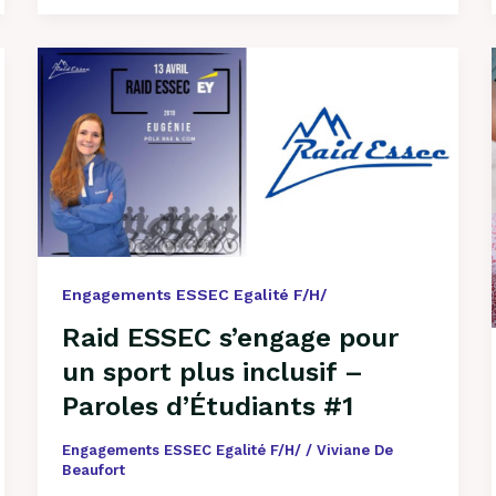
Raid
ESSEC
s’engage
pour
un
sport
plus
inclusif
–
Engagements ESSEC Egalité F/H/
Paroles
d’Étudiants
Raid ESSEC s’engage pour
#1
un sport plus inclusif –
Paroles d’Étudiants #1
Engagements ESSEC Egalité F/H/
/
Viviane De
Beaufort