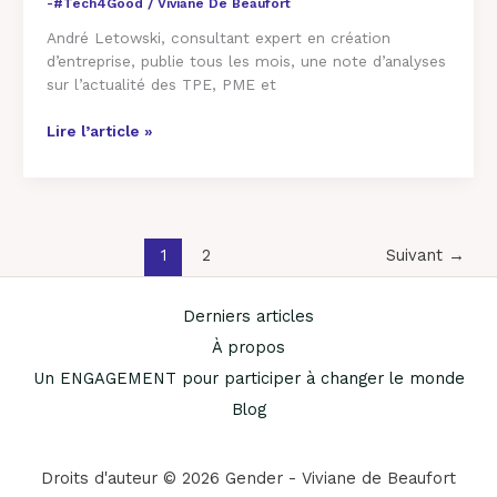
-#Tech4Good
/
Viviane De Beaufort
2018
André Letowski, consultant expert en création
d’entreprise, publie tous les mois, une note d’analyses
sur l’actualité des TPE, PME et
Lire l’article »
1
2
Suivant
→
Derniers articles
À propos
Un ENGAGEMENT pour participer à changer le monde
Blog
Droits d'auteur © 2026 Gender - Viviane de Beaufort