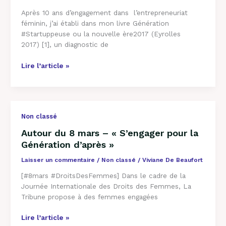
#Startuppeuses
Après 10 ans d’engagement dans l’entrepreneuriat
françaises
féminin, j’ai établi dans mon livre Génération
veulent
#Startuppeuse ou la nouvelle ère2017 (Eyrolles
avoir
2017) [1], un diagnostic de
un
impact »
Lire l’article »
Autour
Non classé
du
Autour du 8 mars – « S’engager pour la
8
Génération d’après »
mars
–
Laisser un commentaire
/
Non classé
/
Viviane De Beaufort
« S’engager
[#8mars #DroitsDesFemmes] Dans le cadre de la
pour
Journée Internationale des Droits des Femmes, La
la
Tribune propose à des femmes engagées
Génération
d’après »
Lire l’article »