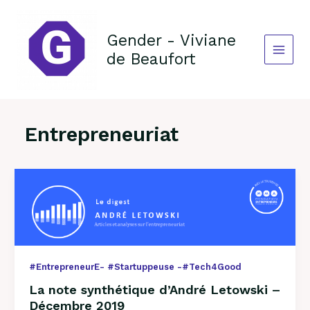
Aller
au
contenu
Gender - Viviane
de Beaufort
Entrepreneuriat
La
note
synthétique
d’André
Letowski
–
Décembre
#EntrepreneurE- #Startuppeuse -#Tech4Good
2019
La note synthétique d’André Letowski –
Décembre 2019