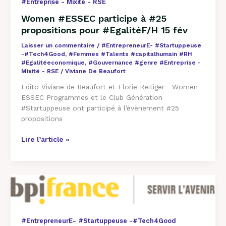
#Entreprise - Mixité - RSE
Women #ESSEC participe à #25
propositions pour #EgalitéF/H 15 fév
Laisser un commentaire
/
#EntrepreneurE- #Startuppeuse
-#Tech4Good
,
#Femmes #Talents #capitalhumain #RH
#Egalitéeconomique
,
#Gouvernance #genre #Entreprise -
Mixité - RSE
/
Viviane De Beaufort
Edito Viviane de Beaufort et Florie Reitiger Women
ESSEC Programmes et le Club Génération
#Startuppeuse ont participé à l’évènement #25
propositions
Lire l’article »
BPI
investisseur
de
long
#EntrepreneurE- #Startuppeuse -#Tech4Good
terme