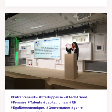
Women
#ESSEC
participe
à
#25
propositions
pour
#EgalitéF/H 15
fév
,
#EntrepreneurE- #Startuppeuse -#Tech4Good
#Femmes #Talents #capitalhumain #RH
,
#Egalitéeconomique
#Gouvernance #genre