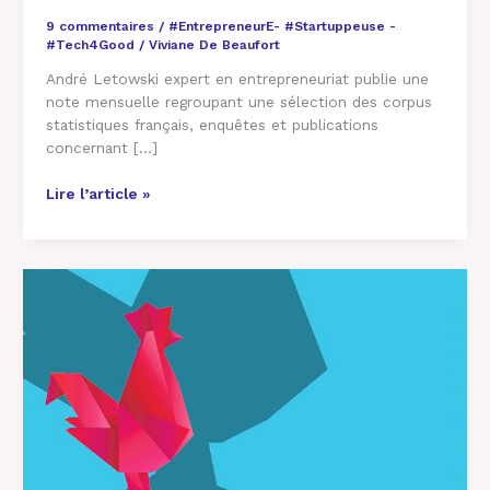
9 commentaires
/
#EntrepreneurE- #Startuppeuse -
#Tech4Good
/
Viviane De Beaufort
André Letowski expert en entrepreneuriat publie une
note mensuelle regroupant une sélection des corpus
statistiques français, enquêtes et publications
concernant […]
Lire l’article »
La
#FrenchTech
promeut
des
#Startups
sans
se
préoccuper
de
leur