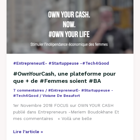
#OwnYourCash,
une
plateforme
pour
que
+
de
#Femmes
soient
#BA
#EntrepreneurE- #Startuppeuse -#Tech4Good
#OwnYourCash, une plateforme pour
que + de #Femmes soient #BA
7 commentaires
/
#EntrepreneurE- #Startuppeuse -
#Tech4Good
/
Viviane De Beaufort
1er Novembre 2018 FOCUS sur OWN YOUR CASH
publié dans Entrepreneurs -Meriem Boudokhane Et
mes commentaires « Voilà une belle
Lire l’article »