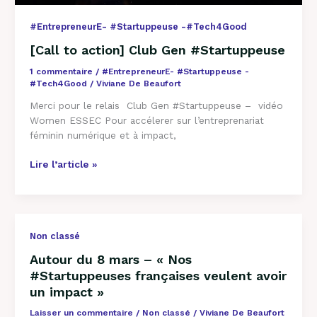
#EntrepreneurE- #Startuppeuse -#Tech4Good
[Call to action] Club Gen #Startuppeuse
1 commentaire
/
#EntrepreneurE- #Startuppeuse -
#Tech4Good
/
Viviane De Beaufort
Merci pour le relais Club Gen #Startuppeuse – vidéo
Women ESSEC Pour accélerer sur l’entreprenariat
féminin numérique et à impact,
Lire l’article »
Autour
Non classé
du
Autour du 8 mars – « Nos
8
#Startuppeuses françaises veulent avoir
mars
un impact »
–
« Nos
Laisser un commentaire
/
Non classé
/
Viviane De Beaufort