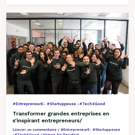
Transformer
grandes
entreprises
en
s’inspirant
entrepreneurs/
#EntrepreneurE- #Startuppeuse -#Tech4Good
Transformer grandes entreprises en
s’inspirant entrepreneurs/
Laisser un commentaire
/
#EntrepreneurE- #Startuppeuse
-#Tech4Good
/
Viviane De Beaufort