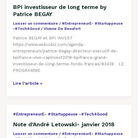
by
BPI investisseur de long terme by
Patrice
Patrice BEGAY
BEGAY
Laisser un commentaire
/
#EntrepreneurE- #Startuppeuse
-#Tech4Good
/
Viviane De Beaufort
Patrice BEGAY et BPI INVEST
https://www.widoobiz.com/agenda-
entrepreneurs/patrice-begay-directeur-executif-de-
bpifrance-vive-capinvest2018-bpifrance-grand-
investisseur-de-long-terme-fonds-francais/83438 LE
PROGRAMME
Lire l’article »
Note
#EntrepreneurE- #Startuppeuse -#Tech4Good
d’André
Note d’André Letowski- janvier 2018
Letowski-
janvier
Laisser un commentaire
/
#EntrepreneurE- #Startuppeuse