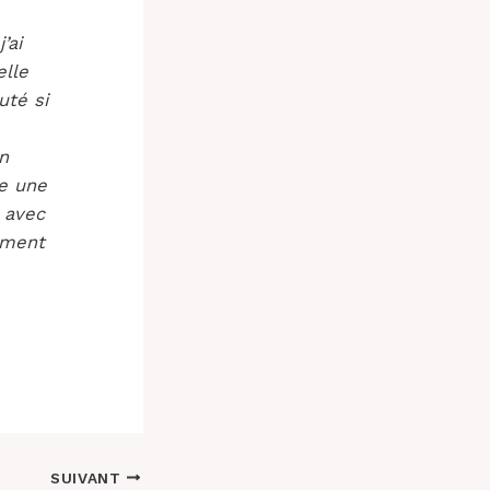
’ai
lle
uté si
n
me une
 avec
ement
SUIVANT