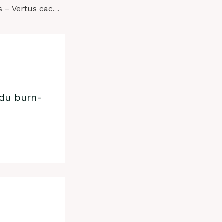
Autour du 8 mars – Vertus cachées de la féminisation des conseils
 du burn-