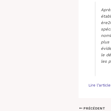
Après
étab
ère
2
spéc
nomb
plus 
évide
le d
les p
Lire l’article
PRÉCÉDENT