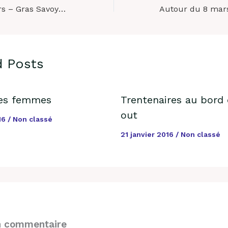
Autour du 8 mars – Gras Savoye Willis Towers Watson s’engage pour les droits de la femme
d Posts
les femmes
Trentenaires au bord
out
016
/
Non classé
21 janvier 2016
/
Non classé
n commentaire