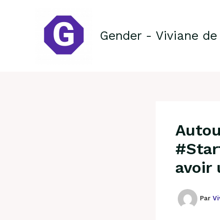
Aller
au
contenu
Gender - Viviane de
Autou
#Star
avoir
Par
Vi