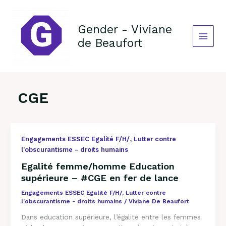
Aller
au
contenu
Gender - Viviane
de Beaufort
CGE
Egalité
,
Engagements ESSEC Egalité F/H/
Lutter contre
femme/homme
l'obscurantisme - droits humains
Education
Egalité femme/homme Education
supérieure –
supérieure – #CGE en fer de lance
#CGE
en
Engagements ESSEC Egalité F/H/
,
Lutter contre
fer
l'obscurantisme - droits humains
/
Viviane De Beaufort
de
Dans education supérieure, l’égalité entre les femmes
lance