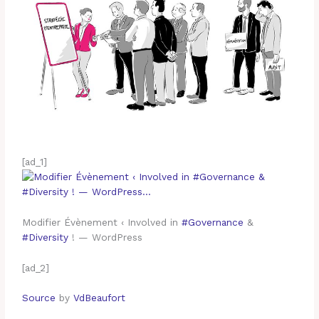
[ad_1]
Modifier Évènement ‹ Involved in
#Governance
&
#Diversity
! — WordPress
[ad_2]
Source
by
VdBeaufort